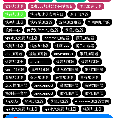
旋风加速器
免费vps加速器外网苹果版
旋风加速度器
快连加速器
快连加速器官网入口
原子加速器
快鸭加速器
快柠檬加速器
旋风加速度器
外网网址导航
软件中心
免费海外pvn加速器
暴雪加速器
vp(永久免费)加速器
hammer加速器
原子加速器
银河加速器
蚂蚁加速器
速鹰666
橘子加速器
abc加速器
哇哇加速器
anyconnect
银河加速器
银河加速器
anyconnect
银河加速器
银河加速器
veee加速器
荔枝加速器
番石榴加速器
银河加速器
白鲸加速器
银河加速器
暴雪加速器
青柠加速器
纵云梯加速器
anyconnect
暴雪加速器
海鸥加速器
海外梯子官网
anyconnect
银河加速器
银河加速器
1元机场
银河加速器
暴雪加速器
ikuuu.me加速器官网
vp(永久免费)加速器
vp(永久免费)加速器
银河加速器
优云666