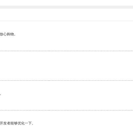
够放心购物。
。
望开发者能够优化一下。