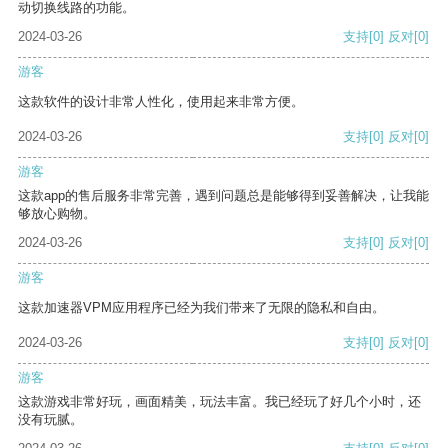
动切换线路的功能。
2024-03-26
支持
[0]
反对
[0]
游客
这款软件的设计非常人性化，使用起来非常方便。
2024-03-26
支持
[0]
反对
[0]
游客
这款app的售后服务非常完善，遇到问题总是能够得到妥善解决，让我能
够放心购物。
2024-03-26
支持
[0]
反对
[0]
游客
这款加速器VPM应用程序已经为我们带来了无限的隐私和自由。
2024-03-26
支持
[0]
反对
[0]
游客
这款游戏非常好玩，画面精美，玩法丰富。我已经玩了好几个小时，还
没有玩腻。