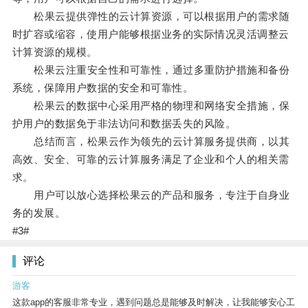
松果云提供弹性的云计算资源，可以根据用户的需求随
时扩容或缩容，使用户能够根据业务的实际情况灵活调整云
计算资源的规模。
松果云注重安全性和可靠性，通过多重防护措施和备份
系统，保障用户数据的安全和可靠性。
松果云的数据中心采用严格的物理和网络安全措施，保
护用户的数据免于非法访问和数据丢失的风险。
总结而言，松果云作为领先的云计算服务提供商，以其
高效、安全、可靠的云计算服务满足了企业和个人的相关需
求。
用户可以放心选择松果云的产品和服务，专注于自身业
务的发展。
#3#
评论
游客
这款app的客服非常专业，遇到问题总是能够及时解决，让我能够安心工