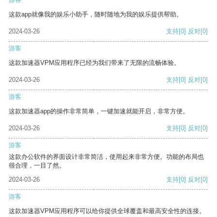
这款app就像我的娱乐小助手，随时随地为我的娱乐提供帮助。
2024-03-26
支持
[0]
反对
[0]
游客
这款加速器VPM应用程序已经为我们带来了无限的流畅体验。
2024-03-26
支持
[0]
反对
[0]
游客
这款加速器app的操作非常简单，一键加速就能开启，非常方便。
2024-03-26
支持
[0]
反对
[0]
游客
这款办公软件的界面设计非常简洁，使用起来非常方便。功能的布局也
很合理，一目了然。
2024-03-26
支持
[0]
反对
[0]
游客
这款加速器VPM应用程序可以给你提供全球覆盖和最高安全性的连接。