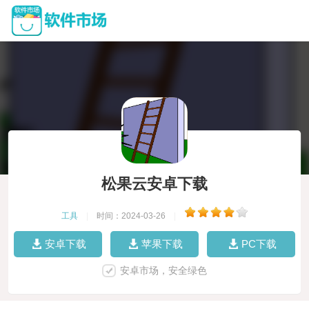
松果云安卓下载
工具
|
时间：2024-03-26
|
安卓下载
苹果下载
PC下载
安卓市场，安全绿色