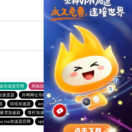
支持
[0]
反对
[0]
支持
[0]
反对
[0]
途加速器官网
风驰加速器
旋风加速器
加速度器
外网网址导航
软件中心
免费海外pvn加速器
器
哇哇加速器
anyconnect
银河加速器
银河加速器
暴雪加速器
青柠加速器
纵云梯加速器
anyconnect
uuu.me加速器官网
vp(永久免费)加速器
vp(永久免费)加速器