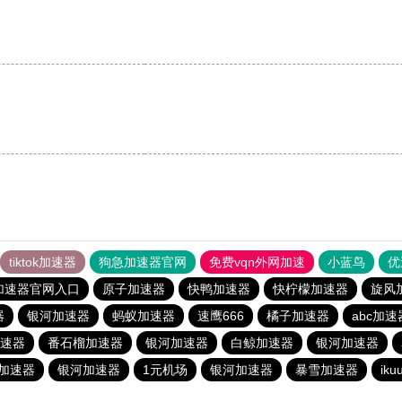
tiktok加速器
狗急加速器官网
免费vqn外网加速
小蓝鸟
优
加速器官网入口
原子加速器
快鸭加速器
快柠檬加速器
旋风
器
银河加速器
蚂蚁加速器
速鹰666
橘子加速器
abc加速
速器
番石榴加速器
银河加速器
白鲸加速器
银河加速器
加速器
银河加速器
1元机场
银河加速器
暴雪加速器
ik