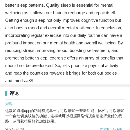
better sleep patterns. Quality sleep is essential for mental
wellbeing as it allows our brain to recharge and repair itself.
Getting enough sleep not only improves cognitive function but
also boosts mood and overall mental resilience. In conclusion,
incorporating regular exercise into our daily routine can have a
profound impact on our mental health and overall wellbeing. By
reducing stress, improving mood, boosting self-esteem, and
promoting better sleep, exercise offers an array of benefits that
should not be overlooked. So, let's prioritize physical activity
and reap the countless rewards it brings for both our bodies
and minds.#3#
评论
游客
这款加速器app的功能有点单一，可以增加一些新功能。比如，可以增加
一个自动切换线路的功能，这样就可以根据网络情况自动选择最优的线
路，从而获得更好的加速效果。
2024-03-28
支持
[0]
反对
[0]