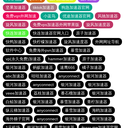
坚果加速器
tiktok加速器
狗急加速器官网
免费vqn外网加速
小蓝鸟
优途加速器官网
风驰加速器
旋风加速器
免费vps加速器外网苹果版
旋风加速度器
快连加速器
快连加速器官网入口
原子加速器
快鸭加速器
快柠檬加速器
旋风加速度器
外网网址导航
软件中心
免费海外pvn加速器
暴雪加速器
vp(永久免费)加速器
hammer加速器
原子加速器
银河加速器
蚂蚁加速器
速鹰666
橘子加速器
abc加速器
哇哇加速器
anyconnect
银河加速器
银河加速器
anyconnect
银河加速器
银河加速器
veee加速器
荔枝加速器
番石榴加速器
银河加速器
白鲸加速器
银河加速器
暴雪加速器
青柠加速器
纵云梯加速器
anyconnect
暴雪加速器
海鸥加速器
海外梯子官网
anyconnect
银河加速器
银河加速器
1元机场
银河加速器
暴雪加速器
ikuuu.me加速器官网