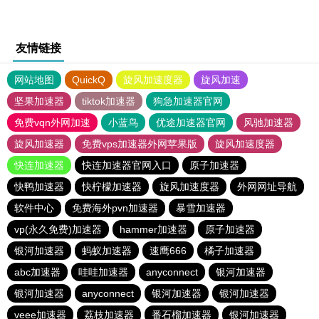
友情链接
网站地图
QuickQ
旋风加速度器
旋风加速
坚果加速器
tiktok加速器
狗急加速器官网
免费vqn外网加速
小蓝鸟
优途加速器官网
风驰加速器
旋风加速器
免费vps加速器外网苹果版
旋风加速度器
快连加速器
快连加速器官网入口
原子加速器
快鸭加速器
快柠檬加速器
旋风加速度器
外网网址导航
软件中心
免费海外pvn加速器
暴雪加速器
vp(永久免费)加速器
hammer加速器
原子加速器
银河加速器
蚂蚁加速器
速鹰666
橘子加速器
abc加速器
哇哇加速器
anyconnect
银河加速器
银河加速器
anyconnect
银河加速器
银河加速器
veee加速器
荔枝加速器
番石榴加速器
银河加速器