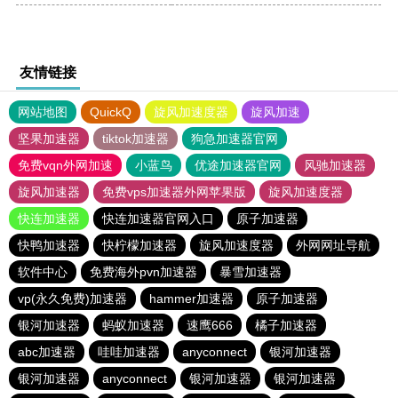
友情链接
网站地图
QuickQ
旋风加速度器
旋风加速
坚果加速器
tiktok加速器
狗急加速器官网
免费vqn外网加速
小蓝鸟
优途加速器官网
风驰加速器
旋风加速器
免费vps加速器外网苹果版
旋风加速度器
快连加速器
快连加速器官网入口
原子加速器
快鸭加速器
快柠檬加速器
旋风加速度器
外网网址导航
软件中心
免费海外pvn加速器
暴雪加速器
vp(永久免费)加速器
hammer加速器
原子加速器
银河加速器
蚂蚁加速器
速鹰666
橘子加速器
abc加速器
哇哇加速器
anyconnect
银河加速器
银河加速器
anyconnect
银河加速器
银河加速器