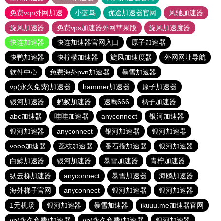
免费vqn外网加速
小蓝鸟
优途加速器官网
风驰加速器
旋风加速器
免费vps加速器外网苹果版
旋风加速度器
快连加速器
快连加速器官网入口
原子加速器
快鸭加速器
快柠檬加速器
旋风加速度器
外网网址导航
软件中心
免费海外pvn加速器
暴雪加速器
vp(永久免费)加速器
hammer加速器
原子加速器
银河加速器
蚂蚁加速器
速鹰666
橘子加速器
abc加速器
哇哇加速器
anyconnect
银河加速器
银河加速器
anyconnect
银河加速器
银河加速器
veee加速器
荔枝加速器
番石榴加速器
银河加速器
白鲸加速器
银河加速器
暴雪加速器
青柠加速器
纵云梯加速器
anyconnect
暴雪加速器
海鸥加速器
海外梯子官网
anyconnect
银河加速器
银河加速器
1元机场
银河加速器
暴雪加速器
ikuuu.me加速器官网
vp(永久免费)加速器
vp(永久免费)加速器
银河加速器