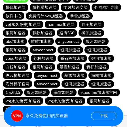
快鸭加速器
快柠檬加速器
旋风加速度器
外网网址导航
软件中心
免费海外pvn加速器
暴雪加速器
vp(永久免费)加速器
hammer加速器
原子加速器
银河加速器
蚂蚁加速器
速鹰666
橘子加速器
abc加速器
哇哇加速器
anyconnect
银河加速器
银河加速器
anyconnect
银河加速器
银河加速器
veee加速器
荔枝加速器
番石榴加速器
银河加速器
白鲸加速器
银河加速器
暴雪加速器
青柠加速器
纵云梯加速器
anyconnect
暴雪加速器
海鸥加速器
海外梯子官网
anyconnect
银河加速器
银河加速器
1元机场
银河加速器
暴雪加速器
ikuuu.me加速器官网
vp(永久免费)加速器
vp(永久免费)加速器
银河加速器
优云666
永久免费使用的加速器
下载
0.039020s
首页
安卓
苹果
排行
推荐