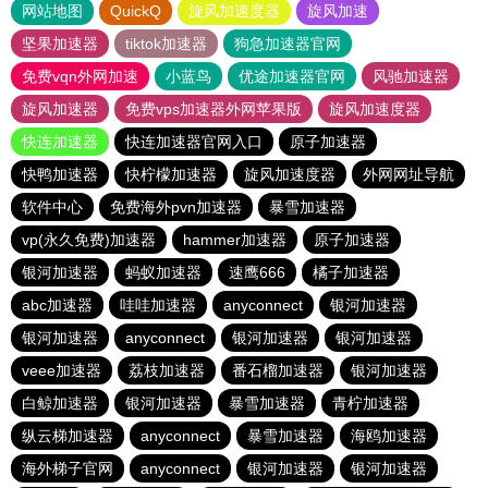
网站地图
QuickQ
旋风加速度器
旋风加速
坚果加速器
tiktok加速器
狗急加速器官网
免费vqn外网加速
小蓝鸟
优途加速器官网
风驰加速器
旋风加速器
免费vps加速器外网苹果版
旋风加速度器
快连加速器
快连加速器官网入口
原子加速器
快鸭加速器
快柠檬加速器
旋风加速度器
外网网址导航
软件中心
免费海外pvn加速器
暴雪加速器
vp(永久免费)加速器
hammer加速器
原子加速器
银河加速器
蚂蚁加速器
速鹰666
橘子加速器
abc加速器
哇哇加速器
anyconnect
银河加速器
银河加速器
anyconnect
银河加速器
银河加速器
veee加速器
荔枝加速器
番石榴加速器
银河加速器
白鲸加速器
银河加速器
暴雪加速器
青柠加速器
纵云梯加速器
anyconnect
暴雪加速器
海鸥加速器
海外梯子官网
anyconnect
银河加速器
银河加速器