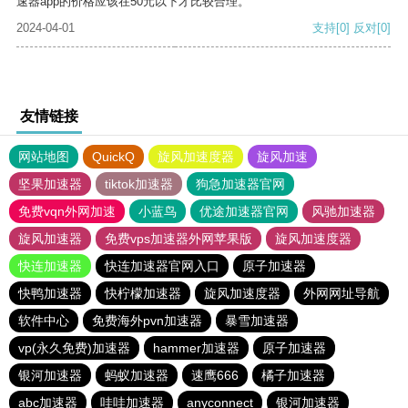
速器app的价格应该在50元以下才比较合理。
2024-04-01
支持
[0]
反对
[0]
友情链接
网站地图
QuickQ
旋风加速度器
旋风加速
坚果加速器
tiktok加速器
狗急加速器官网
免费vqn外网加速
小蓝鸟
优途加速器官网
风驰加速器
旋风加速器
免费vps加速器外网苹果版
旋风加速度器
快连加速器
快连加速器官网入口
原子加速器
快鸭加速器
快柠檬加速器
旋风加速度器
外网网址导航
软件中心
免费海外pvn加速器
暴雪加速器
vp(永久免费)加速器
hammer加速器
原子加速器
银河加速器
蚂蚁加速器
速鹰666
橘子加速器
abc加速器
哇哇加速器
anyconnect
银河加速器