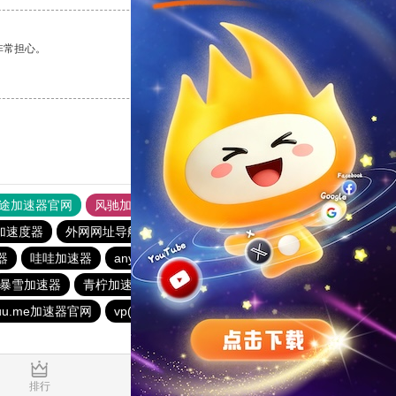
非常担心。
支持
[0]
反对
[0]
途加速器官网
风驰加速器
旋风加速器
加速度器
外网网址导航
软件中心
免费海外pvn加速器
器
哇哇加速器
anyconnect
银河加速器
银河加速器
暴雪加速器
青柠加速器
纵云梯加速器
anyconnect
uuu.me加速器官网
vp(永久免费)加速器
vp(永久免费)加速器
0.023103s
排行
推荐