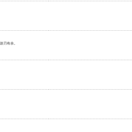
中游刃有余。
。