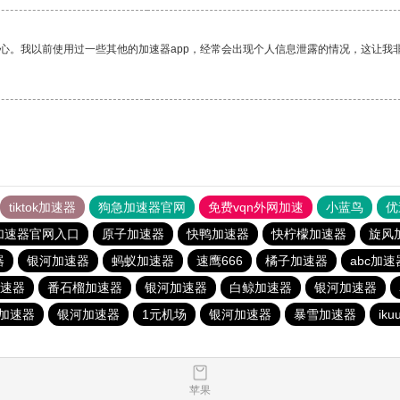
放心。我以前使用过一些其他的加速器app，经常会出现个人信息泄露的情况，这让我
tiktok加速器
狗急加速器官网
免费vqn外网加速
小蓝鸟
优
加速器官网入口
原子加速器
快鸭加速器
快柠檬加速器
旋风
器
银河加速器
蚂蚁加速器
速鹰666
橘子加速器
abc加速
速器
番石榴加速器
银河加速器
白鲸加速器
银河加速器
加速器
银河加速器
1元机场
银河加速器
暴雪加速器
ik
苹果