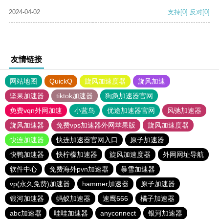
2024-04-02
支持
[0]
反对
[0]
友情链接
网站地图
QuickQ
旋风加速度器
旋风加速
坚果加速器
tiktok加速器
狗急加速器官网
免费vqn外网加速
小蓝鸟
优途加速器官网
风驰加速器
旋风加速器
免费vps加速器外网苹果版
旋风加速度器
快连加速器
快连加速器官网入口
原子加速器
快鸭加速器
快柠檬加速器
旋风加速度器
外网网址导航
软件中心
免费海外pvn加速器
暴雪加速器
vp(永久免费)加速器
hammer加速器
原子加速器
银河加速器
蚂蚁加速器
速鹰666
橘子加速器
abc加速器
哇哇加速器
anyconnect
银河加速器