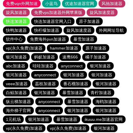
免费vqn外网加速
小蓝鸟
优途加速器官网
风驰加速器
旋风加速器
免费vps加速器外网苹果版
旋风加速度器
快连加速器
快连加速器官网入口
原子加速器
快鸭加速器
快柠檬加速器
旋风加速度器
外网网址导航
软件中心
免费海外pvn加速器
暴雪加速器
vp(永久免费)加速器
hammer加速器
原子加速器
银河加速器
蚂蚁加速器
速鹰666
橘子加速器
abc加速器
哇哇加速器
anyconnect
银河加速器
银河加速器
anyconnect
银河加速器
银河加速器
veee加速器
荔枝加速器
番石榴加速器
银河加速器
白鲸加速器
银河加速器
暴雪加速器
青柠加速器
纵云梯加速器
anyconnect
暴雪加速器
海鸥加速器
海外梯子官网
anyconnect
银河加速器
银河加速器
1元机场
银河加速器
暴雪加速器
ikuuu.me加速器官网
vp(永久免费)加速器
vp(永久免费)加速器
银河加速器