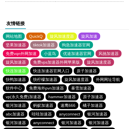
友情链接
网站地图
QuickQ
旋风加速度器
旋风加速
坚果加速器
tiktok加速器
狗急加速器官网
免费vqn外网加速
小蓝鸟
优途加速器官网
风驰加速器
旋风加速器
免费vps加速器外网苹果版
旋风加速度器
快连加速器
快连加速器官网入口
原子加速器
快鸭加速器
快柠檬加速器
旋风加速度器
外网网址导航
软件中心
免费海外pvn加速器
暴雪加速器
vp(永久免费)加速器
hammer加速器
原子加速器
银河加速器
蚂蚁加速器
速鹰666
橘子加速器
abc加速器
哇哇加速器
anyconnect
银河加速器
银河加速器
anyconnect
银河加速器
银河加速器