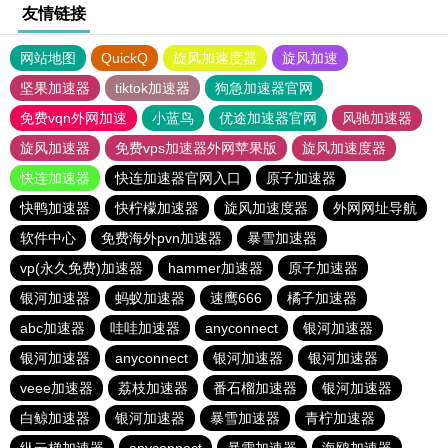
友情链接
网站地图
QuickQ
旋风加速度器
旋风加速
坚果加速器
tiktok加速器
狗急加速器官网
免费vqn外网加速
小蓝鸟
优途加速器官网
风驰加速器
旋风加速器
免费vps加速器外网苹果版
旋风加速度器
快连加速器
快连加速器官网入口
原子加速器
快鸭加速器
快柠檬加速器
旋风加速度器
外网网址导航
软件中心
免费海外pvn加速器
暴雪加速器
vp(永久免费)加速器
hammer加速器
原子加速器
银河加速器
蚂蚁加速器
速鹰666
橘子加速器
abc加速器
哇哇加速器
anyconnect
银河加速器
银河加速器
anyconnect
银河加速器
银河加速器
veee加速器
荔枝加速器
番石榴加速器
银河加速器
白鲸加速器
银河加速器
暴雪加速器
青柠加速器