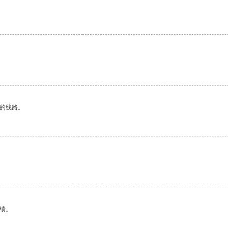
区的线路。
绩。