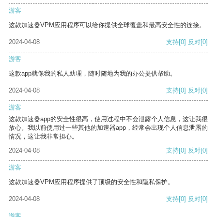
游客
这款加速器VPM应用程序可以给你提供全球覆盖和最高安全性的连接。
2024-04-08
支持
[0]
反对
[0]
游客
这款app就像我的私人助理，随时随地为我的办公提供帮助。
2024-04-08
支持
[0]
反对
[0]
游客
这款加速器app的安全性很高，使用过程中不会泄露个人信息，这让我很
放心。我以前使用过一些其他的加速器app，经常会出现个人信息泄露的
情况，这让我非常担心。
2024-04-08
支持
[0]
反对
[0]
游客
这款加速器VPM应用程序提供了顶级的安全性和隐私保护。
2024-04-08
支持
[0]
反对
[0]
游客