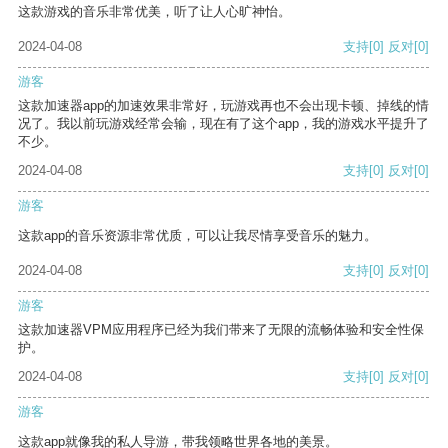
这款游戏的音乐非常优美，听了让人心旷神怡。
2024-04-08
支持
[0]
反对
[0]
游客
这款加速器app的加速效果非常好，玩游戏再也不会出现卡顿、掉线的情
况了。我以前玩游戏经常会输，现在有了这个app，我的游戏水平提升了
不少。
2024-04-08
支持
[0]
反对
[0]
游客
这款app的音乐资源非常优质，可以让我尽情享受音乐的魅力。
2024-04-08
支持
[0]
反对
[0]
游客
这款加速器VPM应用程序已经为我们带来了无限的流畅体验和安全性保
护。
2024-04-08
支持
[0]
反对
[0]
游客
这款app就像我的私人导游，带我领略世界各地的美景。