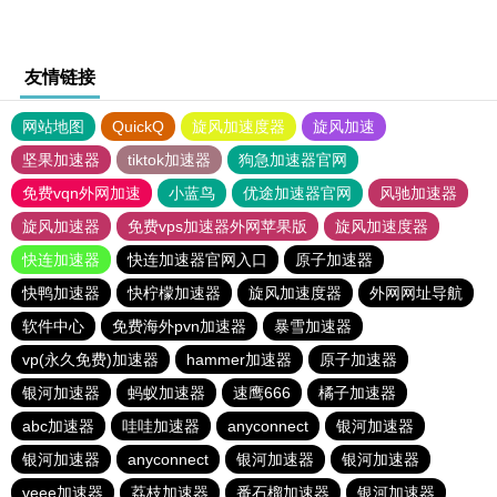
友情链接
网站地图
QuickQ
旋风加速度器
旋风加速
坚果加速器
tiktok加速器
狗急加速器官网
免费vqn外网加速
小蓝鸟
优途加速器官网
风驰加速器
旋风加速器
免费vps加速器外网苹果版
旋风加速度器
快连加速器
快连加速器官网入口
原子加速器
快鸭加速器
快柠檬加速器
旋风加速度器
外网网址导航
软件中心
免费海外pvn加速器
暴雪加速器
vp(永久免费)加速器
hammer加速器
原子加速器
银河加速器
蚂蚁加速器
速鹰666
橘子加速器
abc加速器
哇哇加速器
anyconnect
银河加速器
银河加速器
anyconnect
银河加速器
银河加速器
veee加速器
荔枝加速器
番石榴加速器
银河加速器