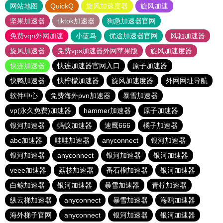
网站地图
QuickQ
旋风加速度器
旋风加速
坚果加速器
tiktok加速器
狗急加速器官网
免费vqn外网加速
小蓝鸟
优途加速器官网
风驰加速器
旋风加速器
免费vps加速器外网苹果版
旋风加速度器
快连加速器
快连加速器官网入口
原子加速器
快鸭加速器
快柠檬加速器
旋风加速度器
外网网址导航
软件中心
免费海外pvn加速器
暴雪加速器
vp(永久免费)加速器
hammer加速器
原子加速器
银河加速器
蚂蚁加速器
速鹰666
橘子加速器
abc加速器
哇哇加速器
anyconnect
银河加速器
银河加速器
anyconnect
银河加速器
银河加速器
veee加速器
荔枝加速器
番石榴加速器
银河加速器
白鲸加速器
银河加速器
暴雪加速器
青柠加速器
纵云梯加速器
anyconnect
暴雪加速器
海鸥加速器
海外梯子官网
anyconnect
银河加速器
银河加速器