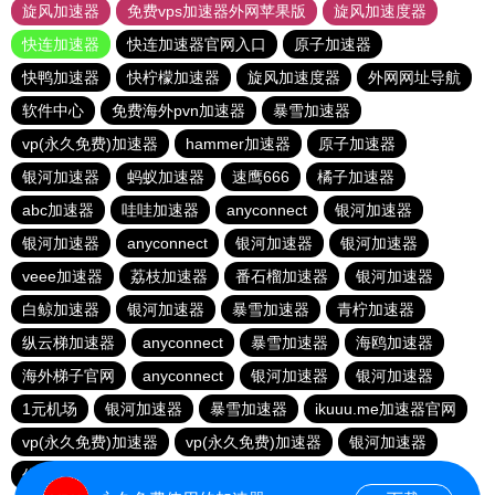
旋风加速器
免费vps加速器外网苹果版
旋风加速度器
快连加速器
快连加速器官网入口
原子加速器
快鸭加速器
快柠檬加速器
旋风加速度器
外网网址导航
软件中心
免费海外pvn加速器
暴雪加速器
vp(永久免费)加速器
hammer加速器
原子加速器
银河加速器
蚂蚁加速器
速鹰666
橘子加速器
abc加速器
哇哇加速器
anyconnect
银河加速器
银河加速器
anyconnect
银河加速器
银河加速器
veee加速器
荔枝加速器
番石榴加速器
银河加速器
白鲸加速器
银河加速器
暴雪加速器
青柠加速器
纵云梯加速器
anyconnect
暴雪加速器
海鸥加速器
海外梯子官网
anyconnect
银河加速器
银河加速器
1元机场
银河加速器
暴雪加速器
ikuuu.me加速器官网
vp(永久免费)加速器
vp(永久免费)加速器
银河加速器
优云666