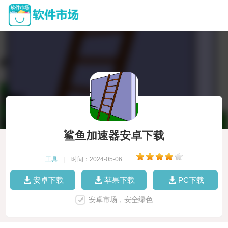
鲨鱼加速器安卓下载
工具
|
时间：2024-05-06
|
安卓下载
苹果下载
PC下载
安卓市场，安全绿色