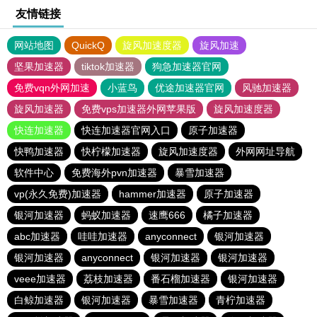
友情链接
网站地图
QuickQ
旋风加速度器
旋风加速
坚果加速器
tiktok加速器
狗急加速器官网
免费vqn外网加速
小蓝鸟
优途加速器官网
风驰加速器
旋风加速器
免费vps加速器外网苹果版
旋风加速度器
快连加速器
快连加速器官网入口
原子加速器
快鸭加速器
快柠檬加速器
旋风加速度器
外网网址导航
软件中心
免费海外pvn加速器
暴雪加速器
vp(永久免费)加速器
hammer加速器
原子加速器
银河加速器
蚂蚁加速器
速鹰666
橘子加速器
abc加速器
哇哇加速器
anyconnect
银河加速器
银河加速器
anyconnect
银河加速器
银河加速器
veee加速器
荔枝加速器
番石榴加速器
银河加速器
白鲸加速器
银河加速器
暴雪加速器
青柠加速器