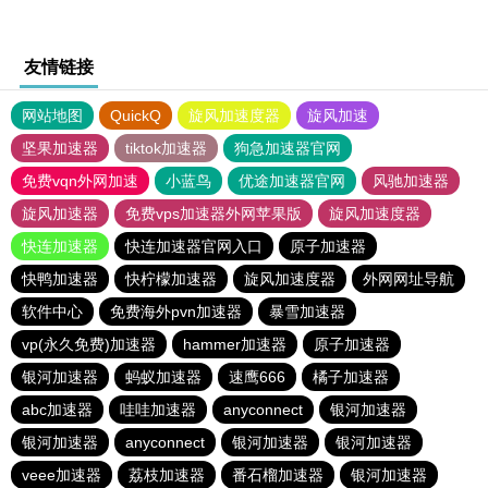
友情链接
网站地图
QuickQ
旋风加速度器
旋风加速
坚果加速器
tiktok加速器
狗急加速器官网
免费vqn外网加速
小蓝鸟
优途加速器官网
风驰加速器
旋风加速器
免费vps加速器外网苹果版
旋风加速度器
快连加速器
快连加速器官网入口
原子加速器
快鸭加速器
快柠檬加速器
旋风加速度器
外网网址导航
软件中心
免费海外pvn加速器
暴雪加速器
vp(永久免费)加速器
hammer加速器
原子加速器
银河加速器
蚂蚁加速器
速鹰666
橘子加速器
abc加速器
哇哇加速器
anyconnect
银河加速器
银河加速器
anyconnect
银河加速器
银河加速器
veee加速器
荔枝加速器
番石榴加速器
银河加速器