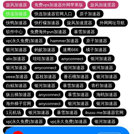
旋风加速器
免费vps加速器外网苹果版
旋风加速度器
快连加速器
快连加速器官网入口
原子加速器
快鸭加速器
快柠檬加速器
旋风加速度器
外网网址导航
软件中心
免费海外pvn加速器
暴雪加速器
vp(永久免费)加速器
hammer加速器
原子加速器
银河加速器
蚂蚁加速器
速鹰666
橘子加速器
abc加速器
哇哇加速器
anyconnect
银河加速器
银河加速器
anyconnect
银河加速器
银河加速器
veee加速器
荔枝加速器
番石榴加速器
银河加速器
白鲸加速器
银河加速器
暴雪加速器
青柠加速器
纵云梯加速器
anyconnect
暴雪加速器
海鸥加速器
海外梯子官网
anyconnect
银河加速器
银河加速器
1元机场
银河加速器
暴雪加速器
ikuuu.me加速器官网
vp(永久免费)加速器
vp(永久免费)加速器
银河加速器
优云666