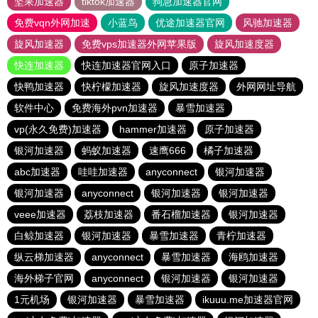
坚果加速器
tiktok加速器
狗急加速器官网
免费vqn外网加速
小蓝鸟
优途加速器官网
风驰加速器
旋风加速器
免费vps加速器外网苹果版
旋风加速度器
快连加速器
快连加速器官网入口
原子加速器
快鸭加速器
快柠檬加速器
旋风加速度器
外网网址导航
软件中心
免费海外pvn加速器
暴雪加速器
vp(永久免费)加速器
hammer加速器
原子加速器
银河加速器
蚂蚁加速器
速鹰666
橘子加速器
abc加速器
哇哇加速器
anyconnect
银河加速器
银河加速器
anyconnect
银河加速器
银河加速器
veee加速器
荔枝加速器
番石榴加速器
银河加速器
白鲸加速器
银河加速器
暴雪加速器
青柠加速器
纵云梯加速器
anyconnect
暴雪加速器
海鸥加速器
海外梯子官网
anyconnect
银河加速器
银河加速器
1元机场
银河加速器
暴雪加速器
ikuuu.me加速器官网