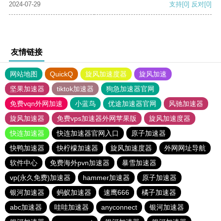
2024-07-29
支持
[0]
反对
[0]
友情链接
网站地图
QuickQ
旋风加速度器
旋风加速
坚果加速器
tiktok加速器
狗急加速器官网
免费vqn外网加速
小蓝鸟
优途加速器官网
风驰加速器
旋风加速器
免费vps加速器外网苹果版
旋风加速度器
快连加速器
快连加速器官网入口
原子加速器
快鸭加速器
快柠檬加速器
旋风加速度器
外网网址导航
软件中心
免费海外pvn加速器
暴雪加速器
vp(永久免费)加速器
hammer加速器
原子加速器
银河加速器
蚂蚁加速器
速鹰666
橘子加速器
abc加速器
哇哇加速器
anyconnect
银河加速器