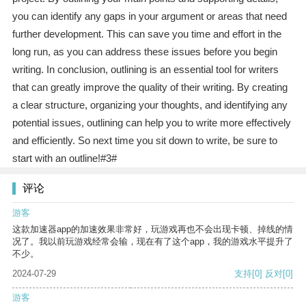
you can identify any gaps in your argument or areas that need
further development. This can save you time and effort in the
long run, as you can address these issues before you begin
writing. In conclusion, outlining is an essential tool for writers
that can greatly improve the quality of their writing. By creating
a clear structure, organizing your thoughts, and identifying any
potential issues, outlining can help you to write more effectively
and efficiently. So next time you sit down to write, be sure to
start with an outline!#3#
评论
游客
这款加速器app的加速效果非常好，玩游戏再也不会出现卡顿、掉线的情
况了。我以前玩游戏经常会输，现在有了这个app，我的游戏水平提升了
不少。
2024-07-29
支持
[0]
反对
[0]
游客