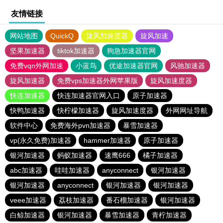
友情链接
网站地图
QuickQ
旋风加速度器
旋风加速
坚果加速器
tiktok加速器
狗急加速器官网
免费vqn外网加速
小蓝鸟
优途加速器官网
风驰加速器
旋风加速器
免费vps加速器外网苹果版
旋风加速度器
快连加速器
快连加速器官网入口
原子加速器
快鸭加速器
快柠檬加速器
旋风加速度器
外网网址导航
软件中心
免费海外pvn加速器
暴雪加速器
vp(永久免费)加速器
hammer加速器
原子加速器
银河加速器
蚂蚁加速器
速鹰666
橘子加速器
abc加速器
哇哇加速器
anyconnect
银河加速器
银河加速器
anyconnect
银河加速器
银河加速器
veee加速器
荔枝加速器
番石榴加速器
银河加速器
白鲸加速器
银河加速器
暴雪加速器
青柠加速器