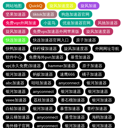
网站地图
QuickQ
旋风加速度器
旋风加速
坚果加速器
tiktok加速器
狗急加速器官网
免费vqn外网加速
小蓝鸟
优途加速器官网
风驰加速器
旋风加速器
免费vps加速器外网苹果版
旋风加速度器
快连加速器
快连加速器官网入口
原子加速器
快鸭加速器
快柠檬加速器
旋风加速度器
外网网址导航
软件中心
免费海外pvn加速器
暴雪加速器
vp(永久免费)加速器
hammer加速器
原子加速器
银河加速器
蚂蚁加速器
速鹰666
橘子加速器
abc加速器
哇哇加速器
anyconnect
银河加速器
银河加速器
anyconnect
银河加速器
银河加速器
veee加速器
荔枝加速器
番石榴加速器
银河加速器
白鲸加速器
银河加速器
暴雪加速器
青柠加速器
纵云梯加速器
anyconnect
暴雪加速器
海鸥加速器
海外梯子官网
anyconnect
银河加速器
银河加速器