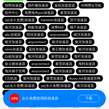
快鸭加速器
快柠檬加速器
旋风加速度器
外网网址导航
软件中心
免费海外pvn加速器
暴雪加速器
vp(永久免费)加速器
hammer加速器
原子加速器
银河加速器
蚂蚁加速器
速鹰666
橘子加速器
abc加速器
哇哇加速器
anyconnect
银河加速器
银河加速器
anyconnect
银河加速器
银河加速器
veee加速器
荔枝加速器
番石榴加速器
银河加速器
白鲸加速器
银河加速器
暴雪加速器
青柠加速器
纵云梯加速器
anyconnect
暴雪加速器
海鸥加速器
海外梯子官网
anyconnect
银河加速器
银河加速器
1元机场
银河加速器
暴雪加速器
ikuuu.me加速器官网
vp(永久免费)加速器
vp(永久免费)加速器
银河加速器
优云666
永久免费使用的加速器
下载
0.145873s
首页
安卓
苹果
排行
推荐