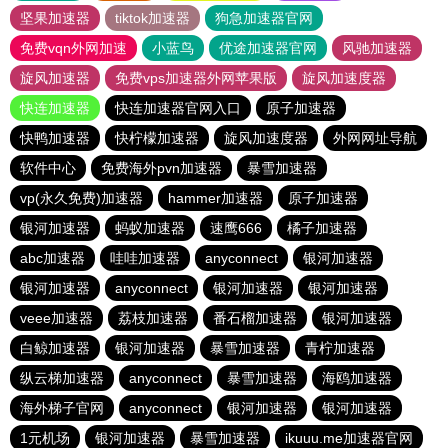
坚果加速器
tiktok加速器
狗急加速器官网
免费vqn外网加速
小蓝鸟
优途加速器官网
风驰加速器
旋风加速器
免费vps加速器外网苹果版
旋风加速度器
快连加速器
快连加速器官网入口
原子加速器
快鸭加速器
快柠檬加速器
旋风加速度器
外网网址导航
软件中心
免费海外pvn加速器
暴雪加速器
vp(永久免费)加速器
hammer加速器
原子加速器
银河加速器
蚂蚁加速器
速鹰666
橘子加速器
abc加速器
哇哇加速器
anyconnect
银河加速器
银河加速器
anyconnect
银河加速器
银河加速器
veee加速器
荔枝加速器
番石榴加速器
银河加速器
白鲸加速器
银河加速器
暴雪加速器
青柠加速器
纵云梯加速器
anyconnect
暴雪加速器
海鸥加速器
海外梯子官网
anyconnect
银河加速器
银河加速器
1元机场
银河加速器
暴雪加速器
ikuuu.me加速器官网