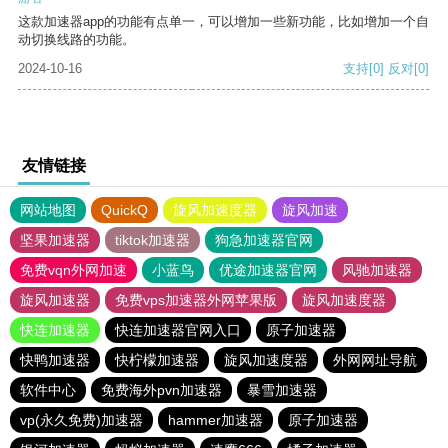
这款加速器app的功能有点单一，可以增加一些新功能，比如增加一个自
动切换线路的功能。
2024-10-16
支持
[0]
反对
[0]
友情链接
网站地图
QuickQ
旋风加速度器
旋风加速
坚果加速器
tiktok加速器
狗急加速器官网
免费vqn外网加速
小蓝鸟
优途加速器官网
风驰加速器
旋风加速器
免费vps加速器外网苹果版
旋风加速度器
快连加速器
快连加速器官网入口
原子加速器
快鸭加速器
快柠檬加速器
旋风加速度器
外网网址导航
软件中心
免费海外pvn加速器
暴雪加速器
vp(永久免费)加速器
hammer加速器
原子加速器