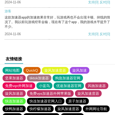
2024-11-06
支持
[0]
反对
[0]
游客
这款加速器app的加速效果非常好，玩游戏再也不会出现卡顿、掉线的情
况了。我以前玩游戏经常会输，现在有了这个app，我的游戏水平提升了
不少。
2024-11-06
支持
[0]
反对
[0]
友情链接
网站地图
QuickQ
旋风加速度器
旋风加速
坚果加速器
tiktok加速器
狗急加速器官网
免费vqn外网加速
小蓝鸟
优途加速器官网
风驰加速器
旋风加速器
免费vps加速器外网苹果版
旋风加速度器
快连加速器
快连加速器官网入口
原子加速器
快鸭加速器
快柠檬加速器
旋风加速度器
外网网址导航