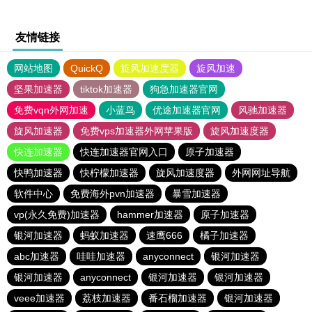
友情链接
网站地图
QuickQ
旋风加速度器
旋风加速
坚果加速器
tiktok加速器
狗急加速器官网
免费vqn外网加速
小蓝鸟
优途加速器官网
风驰加速器
旋风加速器
免费vps加速器外网苹果版
旋风加速度器
快连加速器
快连加速器官网入口
原子加速器
快鸭加速器
快柠檬加速器
旋风加速度器
外网网址导航
软件中心
免费海外pvn加速器
暴雪加速器
vp(永久免费)加速器
hammer加速器
原子加速器
银河加速器
蚂蚁加速器
速鹰666
橘子加速器
abc加速器
哇哇加速器
anyconnect
银河加速器
银河加速器
anyconnect
银河加速器
银河加速器
veee加速器
荔枝加速器
番石榴加速器
银河加速器