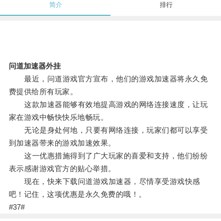
简介
排行
问道加速器外挂
最近，问道游戏官方宣布，他们的游戏加速器将永久免
费提供给所有玩家。
这款加速器能够有效地提高游戏的网络连接速度，让玩
家在游戏中畅快快乐地畅玩。
无论是身处何地，只要有网络连接，玩家们都可以享受
到加速器带来的游戏加速效果。
这一优惠措施得到了广大玩家的喜爱和支持，他们纷纷
表示感谢游戏官方的贴心举措。
现在，快来下载问道游戏加速器，尽情享受游戏快感
吧！记住，这项优惠是永久免费的哦！。
#37#