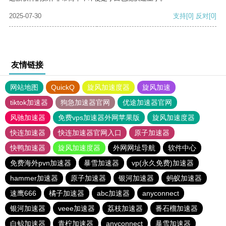
2025-07-30
支持
[0]
反对
[0]
友情链接
网站地图
QuickQ
旋风加速度器
旋风加速
tiktok加速器
狗急加速器官网
优途加速器官网
风驰加速器
免费vps加速器外网苹果版
旋风加速度器
快连加速器
快连加速器官网入口
原子加速器
快鸭加速器
旋风加速度器
外网网址导航
软件中心
免费海外pvn加速器
暴雪加速器
vp(永久免费)加速器
hammer加速器
原子加速器
银河加速器
蚂蚁加速器
速鹰666
橘子加速器
abc加速器
anyconnect
银河加速器
veee加速器
荔枝加速器
番石榴加速器
白鲸加速器
青柠加速器
anyconnect
暴雪加速器