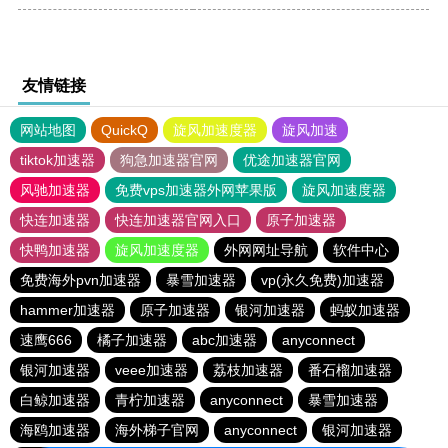
友情链接
网站地图
QuickQ
旋风加速度器
旋风加速
tiktok加速器
狗急加速器官网
优途加速器官网
风驰加速器
免费vps加速器外网苹果版
旋风加速度器
快连加速器
快连加速器官网入口
原子加速器
快鸭加速器
旋风加速度器
外网网址导航
软件中心
免费海外pvn加速器
暴雪加速器
vp(永久免费)加速器
hammer加速器
原子加速器
银河加速器
蚂蚁加速器
速鹰666
橘子加速器
abc加速器
anyconnect
银河加速器
veee加速器
荔枝加速器
番石榴加速器
白鲸加速器
青柠加速器
anyconnect
暴雪加速器
海鸥加速器
海外梯子官网
anyconnect
银河加速器