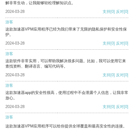
解非常生动，让我能够轻松理解知识点。
2024-03-28
支持
[0]
反对
[0]
游客
这款加速器VPM应用程序已经为我们带来了无限的隐私保护和安全性保
护。
2024-03-28
支持
[0]
反对
[0]
游客
这款软件非常实用，可以帮助我解决很多问题。比如，我可以使用它来
查找资料、翻译语言、编写代码等。
2024-03-28
支持
[0]
反对
[0]
游客
这款加速器app的安全性很高，使用过程中不会泄露个人信息，让我非常
放心。
2024-03-28
支持
[0]
反对
[0]
游客
这款加速器VPM应用程序可以给你提供全球覆盖和最高安全性的连接。