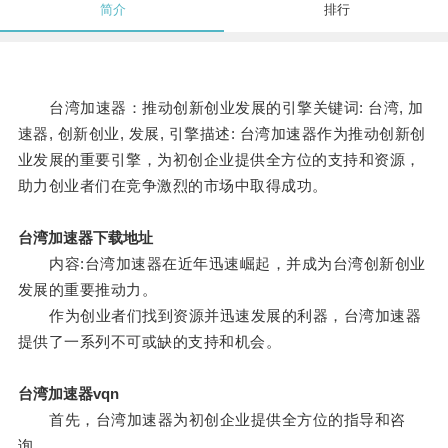
简介
排行
台湾加速器：推动创新创业发展的引擎关键词: 台湾, 加
速器, 创新创业, 发展, 引擎描述: 台湾加速器作为推动创新创
业发展的重要引擎，为初创企业提供全方位的支持和资源，
助力创业者们在竞争激烈的市场中取得成功。
台湾加速器下载地址
内容:台湾加速器在近年迅速崛起，并成为台湾创新创业
发展的重要推动力。
作为创业者们找到资源并迅速发展的利器，台湾加速器
提供了一系列不可或缺的支持和机会。
台湾加速器vqn
首先，台湾加速器为初创企业提供全方位的指导和咨
询。