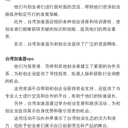
他们与创业者们进行面对面的交流，帮助他们澄清创业
路线并制定可行的发展策略。
此外，台湾加速器还组织各种创业讲座和培训课程，使
创业者们能够获得关键的知识和技能，提高他们的商业素
养。
其次，台湾加速器为初创企业提供了广泛的资源网络。
台湾加速器vps
他们与投资者、导师和其他创业者建立了紧密的合作关
系，为初创企业提供了寻找投资、拓展人脉和获取行业洞察
的机会。
这些资源不仅帮助初创企业获得资金支持，还提供了与
专业人士进行交流和合作的平台，有助于他们的快速成长。
另外，台湾加速器通过举办创业竞赛和路演活动，为初
创企业提供展示自身优势和吸引投资的机会。
这些活动不仅向外界展示了台湾创业生态的活力和潜
力，也给予创业者们展示自己创新理念和产品的舞台。