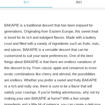
简介
排行
BAKAPIE is a traditional dessert that has been enjoyed for
generations. Originating from Eastern Europe, this sweet treat
is loved for its rich and indulgent flavors. Made with a buttery
crust and filled with a variety of ingredients such as fruits, nuts,
and spices, BAKAPIE is a versatile dessert that can be
customized to suit your taste preferences. One of the best
things about BAKAPIE is that there are endless variations of
this dessert to try. From classic apple and cinnamon to more
exotic combinations like cherry and almond, the possibilities
are endless. Whether you prefer a sweet and fruity BAKAPIE
or a rich and nutty one, there is sure to be a flavor that will
satisfy your cravings. If you're feeling adventurous, why not try
making your own BAKAPIE at home? With a few simple
ingredients and a little bit of patience, you can create a delicious