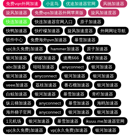
免费vqn外网加速
小蓝鸟
优途加速器官网
风驰加速器
旋风加速器
免费vps加速器外网苹果版
旋风加速度器
快连加速器
快连加速器官网入口
原子加速器
快鸭加速器
快柠檬加速器
旋风加速度器
外网网址导航
软件中心
免费海外pvn加速器
暴雪加速器
vp(永久免费)加速器
hammer加速器
原子加速器
银河加速器
蚂蚁加速器
速鹰666
橘子加速器
abc加速器
哇哇加速器
anyconnect
银河加速器
银河加速器
anyconnect
银河加速器
银河加速器
veee加速器
荔枝加速器
番石榴加速器
银河加速器
白鲸加速器
银河加速器
暴雪加速器
青柠加速器
纵云梯加速器
anyconnect
暴雪加速器
海鸥加速器
海外梯子官网
anyconnect
银河加速器
银河加速器
1元机场
银河加速器
暴雪加速器
ikuuu.me加速器官网
vp(永久免费)加速器
vp(永久免费)加速器
银河加速器