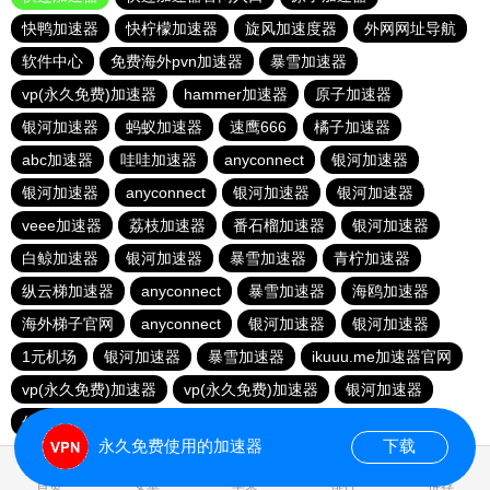
快鸭加速器
快柠檬加速器
旋风加速度器
外网网址导航
软件中心
免费海外pvn加速器
暴雪加速器
vp(永久免费)加速器
hammer加速器
原子加速器
银河加速器
蚂蚁加速器
速鹰666
橘子加速器
abc加速器
哇哇加速器
anyconnect
银河加速器
银河加速器
anyconnect
银河加速器
银河加速器
veee加速器
荔枝加速器
番石榴加速器
银河加速器
白鲸加速器
银河加速器
暴雪加速器
青柠加速器
纵云梯加速器
anyconnect
暴雪加速器
海鸥加速器
海外梯子官网
anyconnect
银河加速器
银河加速器
1元机场
银河加速器
暴雪加速器
ikuuu.me加速器官网
vp(永久免费)加速器
vp(永久免费)加速器
银河加速器
优云666
永久免费使用的加速器
下载
0.048348s
首页
安卓
苹果
排行
推荐