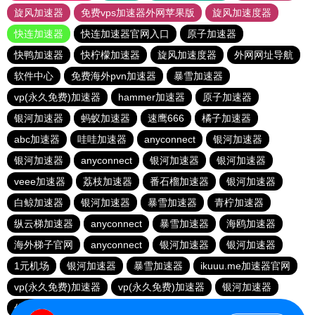
旋风加速器
免费vps加速器外网苹果版
旋风加速度器
快连加速器
快连加速器官网入口
原子加速器
快鸭加速器
快柠檬加速器
旋风加速度器
外网网址导航
软件中心
免费海外pvn加速器
暴雪加速器
vp(永久免费)加速器
hammer加速器
原子加速器
银河加速器
蚂蚁加速器
速鹰666
橘子加速器
abc加速器
哇哇加速器
anyconnect
银河加速器
银河加速器
anyconnect
银河加速器
银河加速器
veee加速器
荔枝加速器
番石榴加速器
银河加速器
白鲸加速器
银河加速器
暴雪加速器
青柠加速器
纵云梯加速器
anyconnect
暴雪加速器
海鸥加速器
海外梯子官网
anyconnect
银河加速器
银河加速器
1元机场
银河加速器
暴雪加速器
ikuuu.me加速器官网
vp(永久免费)加速器
vp(永久免费)加速器
银河加速器
优云666