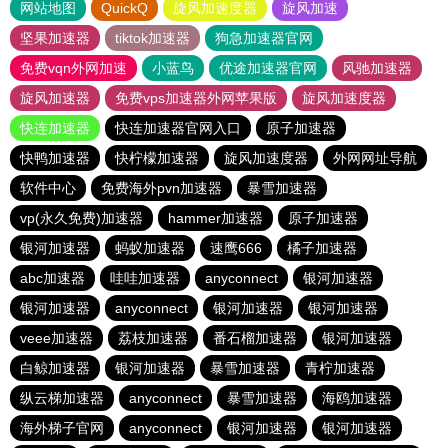
网站地图
QuickQ
旋风加速度器
旋风加速
坚果加速器
tiktok加速器
狗急加速器官网
免费vqn外网加速
小蓝鸟
优途加速器官网
风驰加速器
旋风加速器
免费vps加速器外网苹果版
旋风加速度器
快连加速器
快连加速器官网入口
原子加速器
快鸭加速器
快柠檬加速器
旋风加速度器
外网网址导航
软件中心
免费海外pvn加速器
暴雪加速器
vp(永久免费)加速器
hammer加速器
原子加速器
银河加速器
蚂蚁加速器
速鹰666
橘子加速器
abc加速器
哇哇加速器
anyconnect
银河加速器
银河加速器
anyconnect
银河加速器
银河加速器
veee加速器
荔枝加速器
番石榴加速器
银河加速器
白鲸加速器
银河加速器
暴雪加速器
青柠加速器
纵云梯加速器
anyconnect
暴雪加速器
海鸥加速器
海外梯子官网
anyconnect
银河加速器
银河加速器