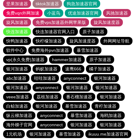
坚果加速器
tiktok加速器
狗急加速器官网
免费vqn外网加速
小蓝鸟
优途加速器官网
风驰加速器
旋风加速器
免费vps加速器外网苹果版
旋风加速度器
快连加速器
快连加速器官网入口
原子加速器
快鸭加速器
快柠檬加速器
旋风加速度器
外网网址导航
软件中心
免费海外pvn加速器
暴雪加速器
vp(永久免费)加速器
hammer加速器
原子加速器
银河加速器
蚂蚁加速器
速鹰666
橘子加速器
abc加速器
哇哇加速器
anyconnect
银河加速器
银河加速器
anyconnect
银河加速器
银河加速器
veee加速器
荔枝加速器
番石榴加速器
银河加速器
白鲸加速器
银河加速器
暴雪加速器
青柠加速器
纵云梯加速器
anyconnect
暴雪加速器
海鸥加速器
海外梯子官网
anyconnect
银河加速器
银河加速器
1元机场
银河加速器
暴雪加速器
ikuuu.me加速器官网