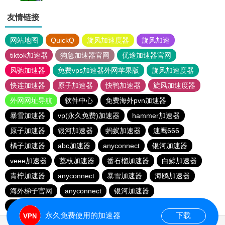
友情链接
网站地图
QuickQ
旋风加速度器
旋风加速
tiktok加速器
狗急加速器官网
优途加速器官网
风驰加速器
免费vps加速器外网苹果版
旋风加速度器
快连加速器
原子加速器
快鸭加速器
旋风加速度器
外网网址导航
软件中心
免费海外pvn加速器
暴雪加速器
vp(永久免费)加速器
hammer加速器
原子加速器
银河加速器
蚂蚁加速器
速鹰666
橘子加速器
abc加速器
anyconnect
银河加速器
veee加速器
荔枝加速器
番石榴加速器
白鲸加速器
青柠加速器
anyconnect
暴雪加速器
海鸥加速器
海外梯子官网
anyconnect
银河加速器
vp(永久免费)加速器
银河加速器
优云666
永久免费使用的加速器
下载