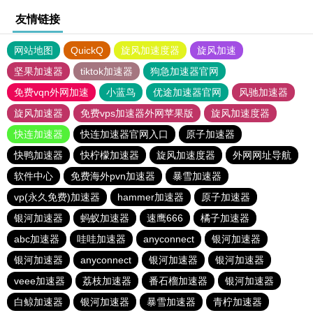
友情链接
网站地图
QuickQ
旋风加速度器
旋风加速
坚果加速器
tiktok加速器
狗急加速器官网
免费vqn外网加速
小蓝鸟
优途加速器官网
风驰加速器
旋风加速器
免费vps加速器外网苹果版
旋风加速度器
快连加速器
快连加速器官网入口
原子加速器
快鸭加速器
快柠檬加速器
旋风加速度器
外网网址导航
软件中心
免费海外pvn加速器
暴雪加速器
vp(永久免费)加速器
hammer加速器
原子加速器
银河加速器
蚂蚁加速器
速鹰666
橘子加速器
abc加速器
哇哇加速器
anyconnect
银河加速器
银河加速器
anyconnect
银河加速器
银河加速器
veee加速器
荔枝加速器
番石榴加速器
银河加速器
白鲸加速器
银河加速器
暴雪加速器
青柠加速器