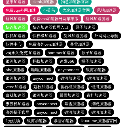
坚果加速器
tiktok加速器
狗急加速器官网
免费vqn外网加速
小蓝鸟
优途加速器官网
风驰加速器
旋风加速器
免费vps加速器外网苹果版
旋风加速度器
快连加速器
快连加速器官网入口
原子加速器
快鸭加速器
快柠檬加速器
旋风加速度器
外网网址导航
软件中心
免费海外pvn加速器
暴雪加速器
vp(永久免费)加速器
hammer加速器
原子加速器
银河加速器
蚂蚁加速器
速鹰666
橘子加速器
abc加速器
哇哇加速器
anyconnect
银河加速器
银河加速器
anyconnect
银河加速器
银河加速器
veee加速器
荔枝加速器
番石榴加速器
银河加速器
白鲸加速器
银河加速器
暴雪加速器
青柠加速器
纵云梯加速器
anyconnect
暴雪加速器
海鸥加速器
海外梯子官网
anyconnect
银河加速器
银河加速器
1元机场
银河加速器
暴雪加速器
ikuuu.me加速器官网