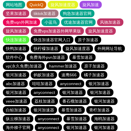
网站地图
QuickQ
旋风加速度器
旋风加速
坚果加速器
tiktok加速器
狗急加速器官网
免费vqn外网加速
小蓝鸟
优途加速器官网
风驰加速器
旋风加速器
免费vps加速器外网苹果版
旋风加速度器
快连加速器
快连加速器官网入口
原子加速器
快鸭加速器
快柠檬加速器
旋风加速度器
外网网址导航
软件中心
免费海外pvn加速器
暴雪加速器
vp(永久免费)加速器
hammer加速器
原子加速器
银河加速器
蚂蚁加速器
速鹰666
橘子加速器
abc加速器
哇哇加速器
anyconnect
银河加速器
银河加速器
anyconnect
银河加速器
银河加速器
veee加速器
荔枝加速器
番石榴加速器
银河加速器
白鲸加速器
银河加速器
暴雪加速器
青柠加速器
纵云梯加速器
anyconnect
暴雪加速器
海鸥加速器
海外梯子官网
anyconnect
银河加速器
银河加速器