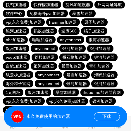
快鸭加速器
快柠檬加速器
旋风加速度器
外网网址导航
软件中心
免费海外pvn加速器
暴雪加速器
vp(永久免费)加速器
hammer加速器
原子加速器
银河加速器
蚂蚁加速器
速鹰666
橘子加速器
abc加速器
哇哇加速器
anyconnect
银河加速器
银河加速器
anyconnect
银河加速器
银河加速器
veee加速器
荔枝加速器
番石榴加速器
银河加速器
白鲸加速器
银河加速器
暴雪加速器
青柠加速器
纵云梯加速器
anyconnect
暴雪加速器
海鸥加速器
海外梯子官网
anyconnect
银河加速器
银河加速器
1元机场
银河加速器
暴雪加速器
ikuuu.me加速器官网
vp(永久免费)加速器
vp(永久免费)加速器
银河加速器
优云666
永久免费使用的加速器
下载
0.066425s
首页
安卓
苹果
排行
推荐